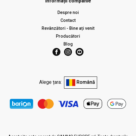
Informații companie
Despre noi
Contact
Revânzători - Bine ați venit
Producători
Blog
Alege țara:
Română