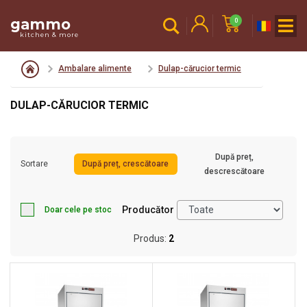
gammo
0
kitchen & more
Ambalare alimente
Dulap-cărucior termic
DULAP-CĂRUCIOR TERMIC
După preț,
Sortare
După preț, crescătoare
descrescătoare
Producător
Doar cele pe stoc
Produs:
2