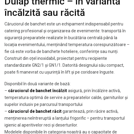
Dulap thermic – în variantă
încălzită sau răcită
Căruciorul de banchet este un echipament indispensabil pentru
catering profesional și organizarea de evenimente: transportă în
siguranță preparatele realizate în bucătăria centrală până la
locația evenimentului, menținând temperatura corespunzătoare –
fie că este vorba de banchete hoteliere, conferințe sau nunți.
Construit din oțel inoxidabil, proiectat pentru recipiente
standardizate GN2/1 și GN1/1. Datorită designului său compact,
poate fi manevrat cu ușurință în lift și pe coridoare înguste.
Disponibil în două variante de bază:
–
căruciorul de banchet încălzit
asigură, prin încălzire activă,
temperatura optimă de servire a preparatelor calde, garniturilor și
supelor inclusiv pe parcursul transportului
–
căruciorul de banchet răcit
garantează, prin răcire activă,
menținerea neîntreruptă a lanțului frigorific – pentru transportul
igienic al aperitivelor reci și deserturilor.
Modelele disponibile în categoria noastră au o capacitate de