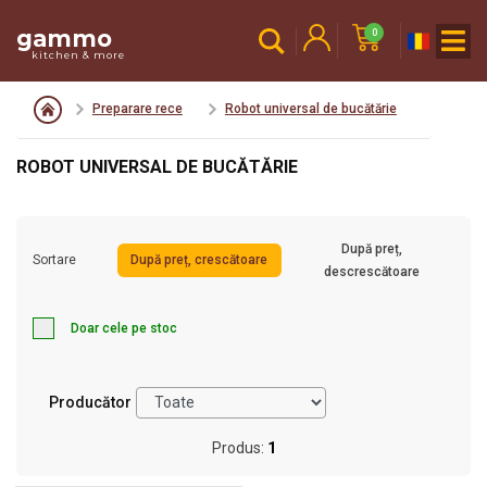
gammo
0
kitchen & more
Preparare rece
Robot universal de bucătărie
ROBOT UNIVERSAL DE BUCĂTĂRIE
După preț,
Sortare
După preț, crescătoare
descrescătoare
Doar cele pe stoc
Producător
Produs:
1