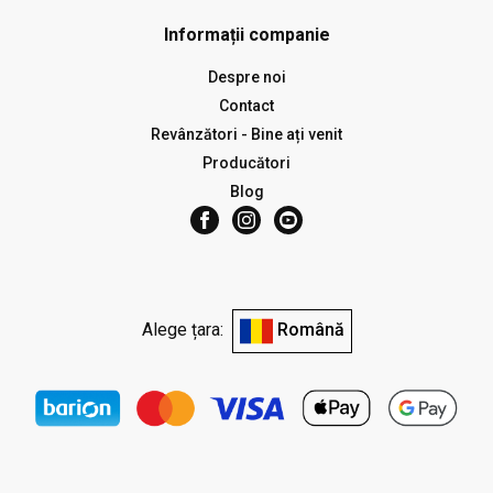
Informații companie
Despre noi
Contact
Revânzători - Bine ați venit
Producători
Blog
Alege țara:
Română