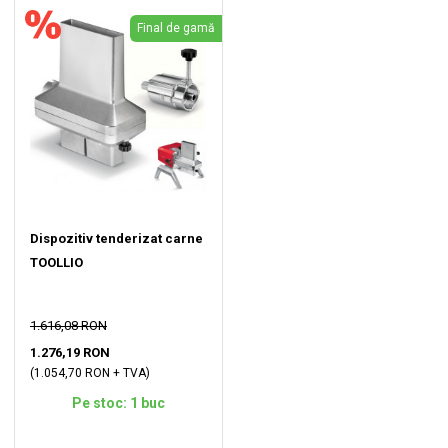
Final de gamă
Dispozitiv tenderizat carne
TOOLLIO
1.616,08 RON
1.276,19 RON
(1.054,70 RON + TVA)
Pe stoc: 1 buc