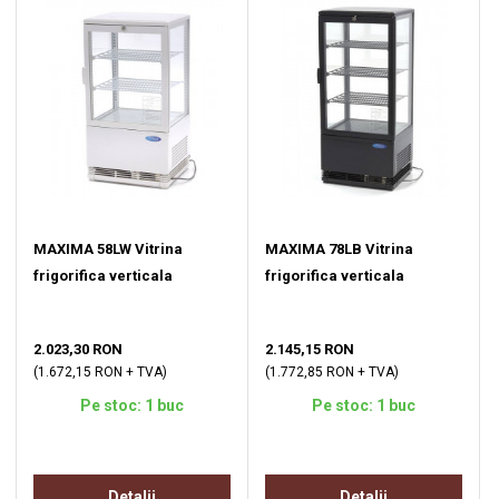
MAXIMA 58LW Vitrina
MAXIMA 78LB Vitrina
frigorifica verticala
frigorifica verticala
2.023,30 RON
2.145,15 RON
(1.672,15 RON + TVA)
(1.772,85 RON + TVA)
Pe stoc: 1 buc
Pe stoc: 1 buc
Detalii
Detalii