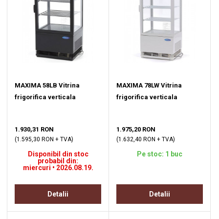
MAXIMA 58LB Vitrina
MAXIMA 78LW Vitrina
frigorifica verticala
frigorifica verticala
1.930,31 RON
1.975,20 RON
(1.595,30 RON + TVA)
(1.632,40 RON + TVA)
Disponibil din stoc
Pe stoc: 1 buc
probabil din:
miercuri • 2026.08.19.
Detalii
Detalii