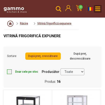
gammo
0
kitchen & more
Răcire
Vitrină frigorifică expunere
VITRINĂ FRIGORIFICĂ EXPUNERE
După preț,
Sortare
După preț, crescătoare
descrescătoare
Producător
Doar cele pe stoc
Produs:
16