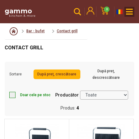
gammo
0
kitchen & more
Bar - bufet
Contact grill
CONTACT GRILL
După preț,
Sortare
După preț, crescătoare
descrescătoare
Producător
Doar cele pe stoc
Produs:
4