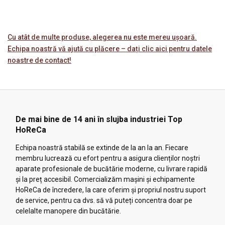
Cu atât de multe produse, alegerea nu este mereu ușoară.
Echipa noastră vă ajută cu plăcere – dați clic aici pentru datele
noastre de contact!
De mai bine de 14 ani în slujba industriei Top
HoReCa
Echipa noastră stabilă se extinde de la an la an. Fiecare
membru lucrează cu efort pentru a asigura clienților noștri
aparate profesionale de bucătărie moderne, cu livrare rapidă
și la preț accesibil. Comercializăm mașini și echipamente
HoReCa de încredere, la care oferim și propriul nostru suport
de service, pentru ca dvs. să vă puteți concentra doar pe
celelalte manopere din bucătărie.