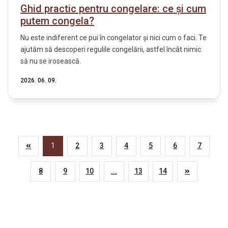
Ghid practic pentru congelare: ce și cum
putem congela?
Nu este indiferent ce pui în congelator și nici cum o faci. Te
ajutăm să descoperi regulile congelării, astfel încât nimic
să nu se irosească.
2026. 06. 09.
1
2
3
4
5
6
7
8
9
10
...
13
14