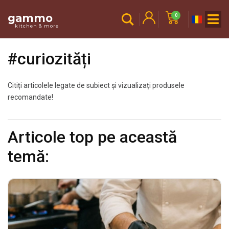
gammo
0
kitchen & more
#curiozități
Citiți articolele legate de subiect și vizualizați produsele
recomandate!
Articole top pe această
temă: