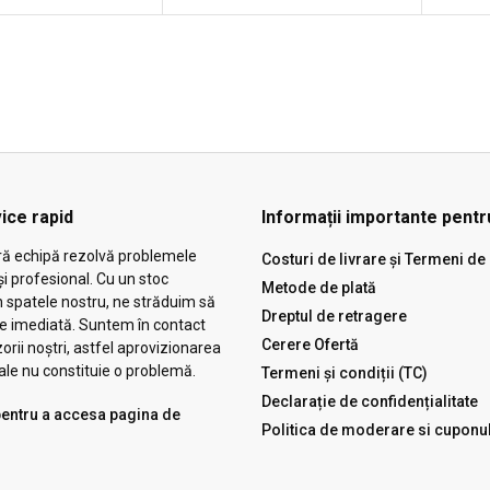
ice rapid
Informații importante pentru
ră echipă rezolvă problemele
Costuri de livrare și Termeni de 
și profesional. Cu un stoc
Metode de plată
n spatele nostru, ne străduim să
Dreptul de retragere
ie imediată. Suntem în contact
Cerere Ofertă
zorii noștri, astfel aprovizionarea
ale nu constituie o problemă.
Termeni și condiții (TC)
Declarație de confidențialitate
 pentru a accesa pagina de
Politica de moderare si cuponu