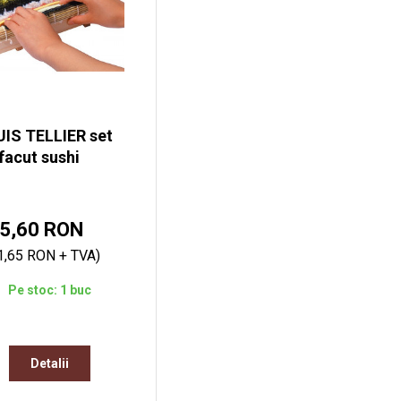
IS TELLIER set
facut sushi
5,60 RON
1,65 RON + TVA)
Pe stoc: 1 buc
Detalii