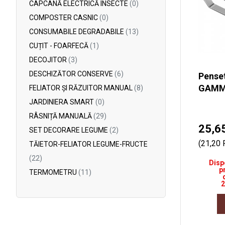
CAPCANĂ ELECTRICĂ INSECTE
(0)
COMPOSTER CASNIC
(0)
CONSUMABILE DEGRADABILE
(13)
CUȚIT - FOARFECĂ
(1)
DECOJITOR
(3)
DESCHIZĂTOR CONSERVE
(6)
Pense
GAM
FELIATOR ȘI RĂZUITOR MANUAL
(8)
JARDINIERA SMART
(0)
RÂSNIȚĂ MANUALĂ
(29)
25,6
SET DECORARE LEGUME
(2)
(21,20
TĂIETOR-FELIATOR LEGUME-FRUCTE
(22)
Disp
p
TERMOMETRU
(11)
2