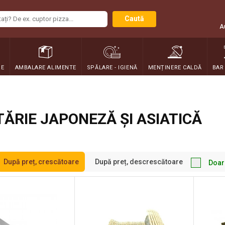
Caută
A
RE
AMBALARE ALIMENTE
SPĂLARE - IGIENĂ
MENȚINERE CALDĂ
BAR
ĂRIE JAPONEZĂ ȘI ASIATICĂ
După preț, crescătoare
După preț, descrescătoare
Doar