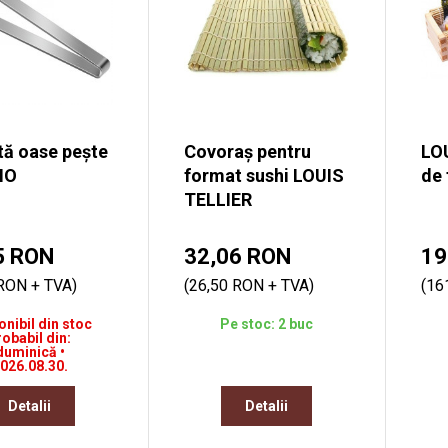
tă oase pește
Covoraș pentru
LOU
MO
format sushi LOUIS
de 
TELLIER
5 RON
32,06 RON
19
 RON + TVA)
(26,50 RON + TVA)
(16
onibil din stoc
Pe stoc: 2 buc
robabil din:
duminică •
026.08.30.
Detalii
Detalii