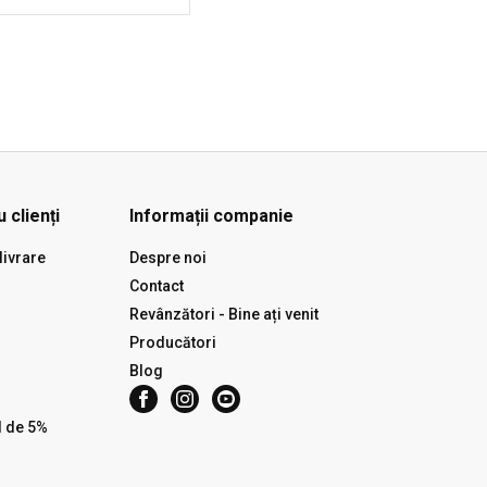
 clienți
Informații companie
livrare
Despre noi
Contact
Revânzători - Bine ați venit
Producători
Blog
l de 5%