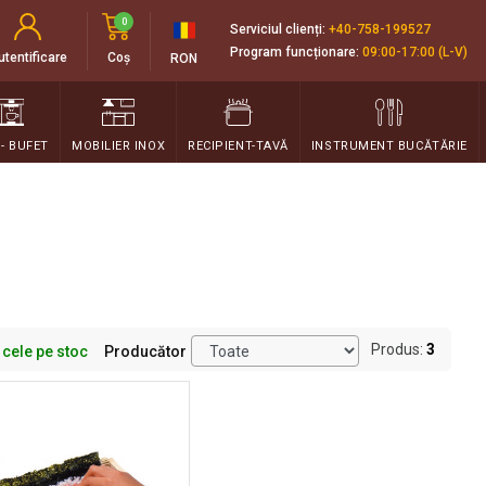
0
Serviciul clienți:
+40-758-199527
Program funcționare:
09:00-17:00 (L-V)
utentificare
Coș
RON
 - BUFET
MOBILIER INOX
RECIPIENT-TAVĂ
INSTRUMENT BUCĂTĂRIE
Produs:
3
 cele pe stoc
Producător