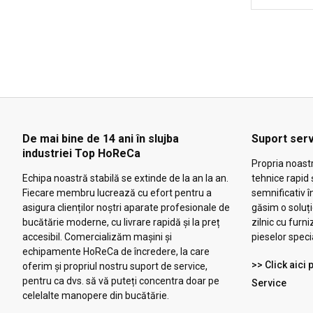
De mai bine de 14 ani în slujba
Suport serv
industriei Top HoReCa
Propria noast
Echipa noastră stabilă se extinde de la an la an.
tehnice rapid 
Fiecare membru lucrează cu efort pentru a
semnificativ î
asigura clienților noștri aparate profesionale de
găsim o soluț
bucătărie moderne, cu livrare rapidă și la preț
zilnic cu furni
accesibil. Comercializăm mașini și
pieselor speci
echipamente HoReCa de încredere, la care
>> Click aici
oferim și propriul nostru suport de service,
pentru ca dvs. să vă puteți concentra doar pe
Service
celelalte manopere din bucătărie.