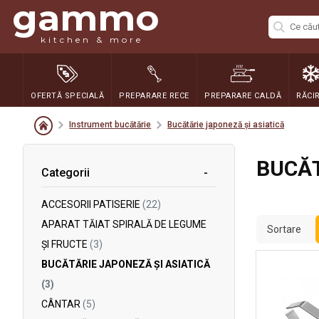
gammo
kitchen & more
OFERTĂ SPECIALĂ
PREPARARE RECE
PREPARARE CALDĂ
RĂCI
Instrument bucătărie
Bucătărie japoneză și asiatică
BUCĂT
Categorii
ACCESORII PATISERIE
(22)
APARAT TĂIAT SPIRALĂ DE LEGUME
Sortare
ȘI FRUCTE
(3)
BUCĂTĂRIE JAPONEZĂ ȘI ASIATICĂ
(3)
CÂNTAR
(5)