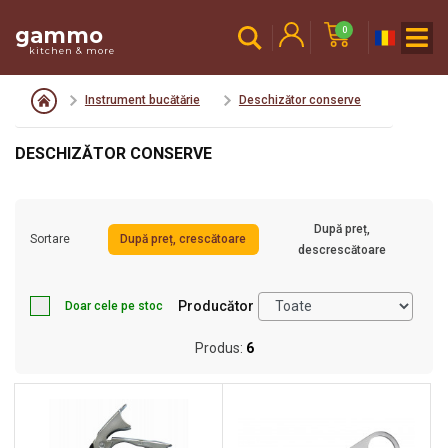
gammo
0
kitchen & more
Instrument bucătărie
Deschizător conserve
DESCHIZĂTOR CONSERVE
După preț,
Sortare
După preț, crescătoare
descrescătoare
Producător
Doar cele pe stoc
Produs:
6