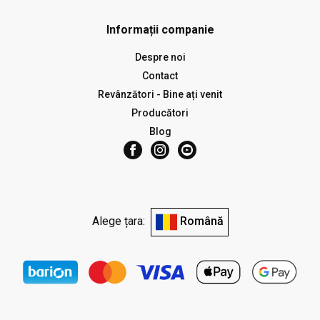
Informații companie
Despre noi
Contact
Revânzători - Bine ați venit
Producători
Blog
Alege țara:
Română