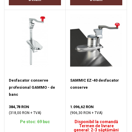
Desfacator conserve
SAMMIC EZ-40 desfacator
profesional GAMMO - de
conserve
banc
384,78 RON
1.096,62 RON
(318,00 RON + TVA)
(906,30 RON + TVA)
Pe stoc: 69 buc
Disponibil la comandă
Termen de livrare
general: 2-3 săptămâni