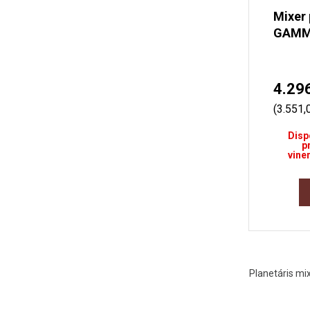
Mixer 
GAMMO
4.29
(3.551,
Disp
p
viner
Planetáris m