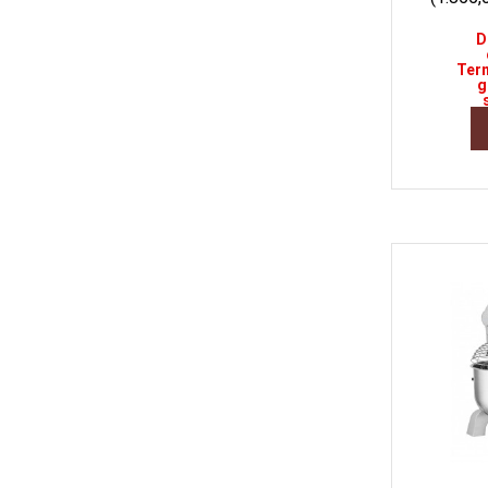
D
Term
g