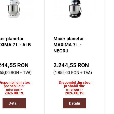
er planetar
Mixer planetar
XIMA 7 L - ALB
MAXIMA 7 L -
NEGRU
244,55 RON
2.244,55 RON
855,00 RON + TVA)
(1.855,00 RON + TVA)
Disponibil din stoc
Disponibil din stoc
probabil din:
probabil din:
miercuri •
miercuri •
2026.08.19.
2026.08.19.
Detalii
Detalii