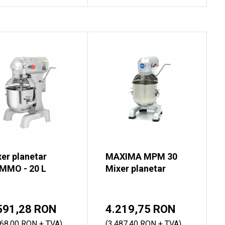
er planetar
MAXIMA MPM 30
MMO - 20 L
Mixer planetar
591,28 RON
4.219,75 RON
968,00 RON + TVA)
(3.487,40 RON + TVA)