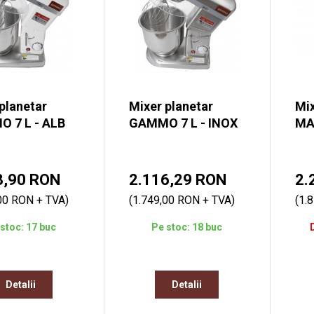
planetar
Mixer planetar
Mix
 7 L - ALB
GAMMO 7 L - INOX
MA
3,90 RON
2.116,29 RON
2.
00 RON + TVA)
(1.749,00 RON + TVA)
(1.
stoc: 17 buc
Pe stoc: 18 buc
Detalii
Detalii