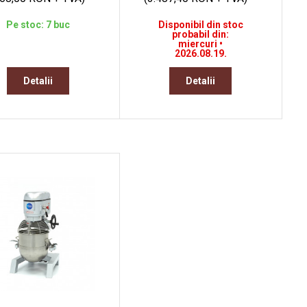
Pe stoc: 7 buc
Disponibil din stoc
probabil din:
miercuri •
2026.08.19.
Detalii
Detalii