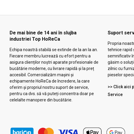
De mai bine de 14 ani în slujba
Suport serv
industriei Top HoReCa
Propria noast
Echipa noastră stabilă se extinde de la an la an.
tehnice rapid 
Fiecare membru lucrează cu efort pentru a
semnificativ î
asigura clienților noștri aparate profesionale de
găsim o soluț
bucătărie moderne, cu livrare rapidă și la preț
zilnic cu furni
accesibil. Comercializăm mașini și
pieselor speci
echipamente HoReCa de încredere, la care
>> Click aici
oferim și propriul nostru suport de service,
pentru ca dvs. să vă puteți concentra doar pe
Service
celelalte manopere din bucătărie.