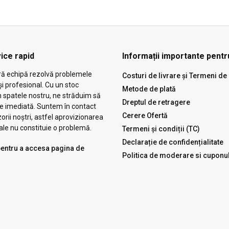
ice rapid
Informații importante pentru
ră echipă rezolvă problemele
Costuri de livrare și Termeni de 
și profesional. Cu un stoc
Metode de plată
n spatele nostru, ne străduim să
Dreptul de retragere
ie imediată. Suntem în contact
Cerere Ofertă
zorii noștri, astfel aprovizionarea
ale nu constituie o problemă.
Termeni și condiții (TC)
Declarație de confidențialitate
 pentru a accesa pagina de
Politica de moderare si cuponu