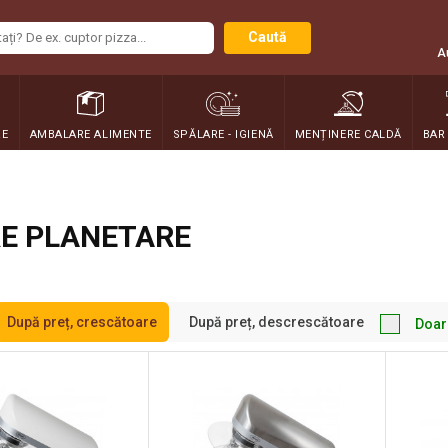
Caută
A
RE
AMBALARE ALIMENTE
SPĂLARE - IGIENĂ
MENȚINERE CALDĂ
BAR
E PLANETARE
După preț, crescătoare
După preț, descrescătoare
Doar