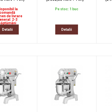
isponibil la
Pe stoc: 1 buc
comandă
en de livrare
eneral: 2-3
săptămâni
Detalii
Detalii