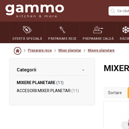
gammo
kitchen & more
OFERTĂ SPECIALĂ
PREPARARE RECE
PREPARARE CALDĂ
RĂCI
Preparare rece
Mixer planetar
Mixere planetare
MIXER
Categorii
MIXERE PLANETARE
(11)
ACCESORII MIXER PLANETAR
(11)
Sortare