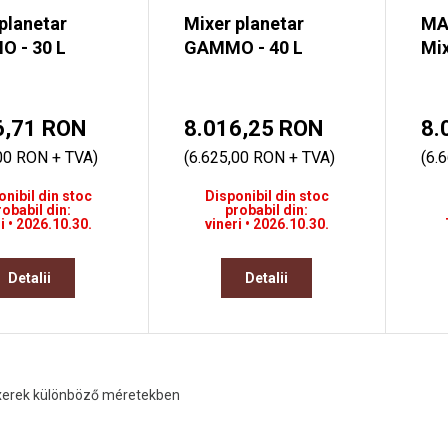
planetar
Mixer planetar
MA
 - 30 L
GAMMO - 40 L
Mix
6,71 RON
8.016,25 RON
8.
00 RON + TVA)
(6.625,00 RON + TVA)
(6.
onibil din stoc
Disponibil din stoc
robabil din:
probabil din:
i • 2026.10.30.
vineri • 2026.10.30.
Detalii
Detalii
ixerek különböző méretekben