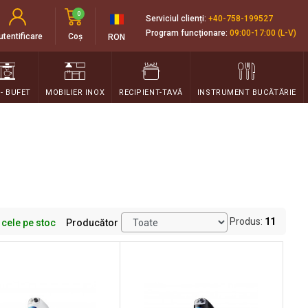
0
Serviciul clienți:
+40-758-199527
Program funcționare:
09:00-17:00 (L-V)
utentificare
Coș
RON
 - BUFET
MOBILIER INOX
RECIPIENT-TAVĂ
INSTRUMENT BUCĂTĂRIE
Produs:
11
 cele pe stoc
Producător