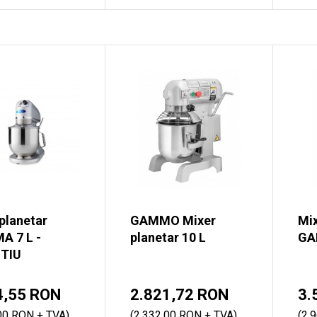
planetar
GAMMO Mixer
Mix
A 7 L -
planetar 10 L
GA
TIU
4,55 RON
2.821,72 RON
3.
00 RON + TVA)
(2.332,00 RON + TVA)
(2.