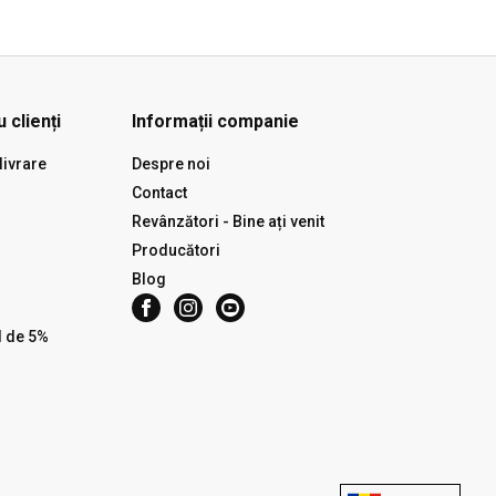
 clienți
Informații companie
livrare
Despre noi
Contact
Revânzători - Bine ați venit
Producători
Blog
l de 5%