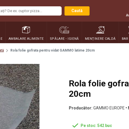
Caută
A
RE
AMBALARE ALIMENTE
SPĂLARE - IGIENĂ
MENȚINERE CALDĂ
BAR
ată
Rola folie gofrata pentru vidat GAMMO latime 20cm
Rola folie gof
20cm
Producător:
GAMMO EUROPE
•
Pe stoc: 542 buc