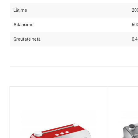
Lățime
20
Adâncime
60
Greutate netă
0.4