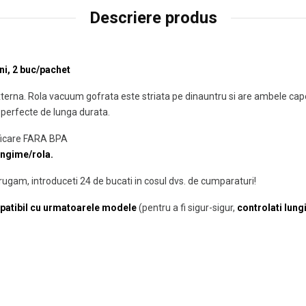
Descriere produs
ni, 2 buc/pachet
xterna. Rola vacuum gofrata este striata pe dinauntru si are ambele capete
perfecte de lunga durata.
tificare FARA BPA
ungime/rola.
rugam, introduceti 24 de bucati in cosul dvs. de cumparaturi!
mpatibil cu urmatoarele modele
(pentru a fi sigur-sigur,
controlati lun