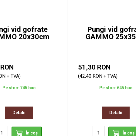
ngi vid gofrate
Pungi vid gofr
MMO 20x30cm
GAMMO 25x3
 RON
51,30 RON
ON + TVA)
(42,40 RON + TVA)
Pe stoc: 745 buc
Pe stoc: 645 buc
Detalii
Detalii
În coș
În coș