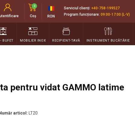
0
Serviciul clienți:
+40-758-199527
Program funcționare:
09:00-17:00 (L-V)
utentificare
Coș
RON
 - BUFET
MOBILIER INOX
RECIPIENT-TAVĂ
INSTRUMENT BUCĂTĂRIE
rata pentru vidat GAMMO latime
 Număr articol:
LT20