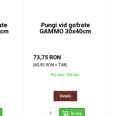
ate
Pungi vid gofrate
5cm
GAMMO 30x40cm
73,75 RON
(60,95 RON + TVA)
Pe stoc: 333 buc
Detalii
În coș