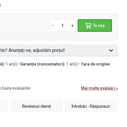
0.
-
+
În coș
tin? Anunțați-ne, adjustăm prețul!
i):
1 an(i) •
Garanție (consumatori):
1 an(i) •
Țara de origine:
e baza evaluărilor
Mai multe evaluări »
Reviewuri clienți
Întrebări - Răspunsuri