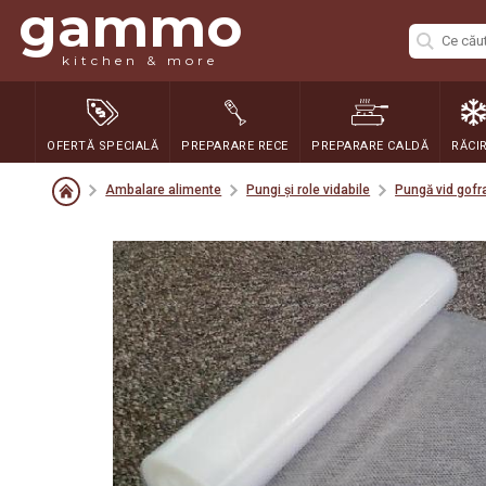
gammo
kitchen & more
OFERTĂ SPECIALĂ
PREPARARE RECE
PREPARARE CALDĂ
RĂCI
Ambalare alimente
Pungi și role vidabile
Pungă vid gofr