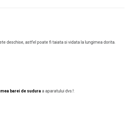
 deschise, astfel poate fi taiata si vidata la lungimea dorita.
gimea barei de sudura
a aparatului dvs.!: