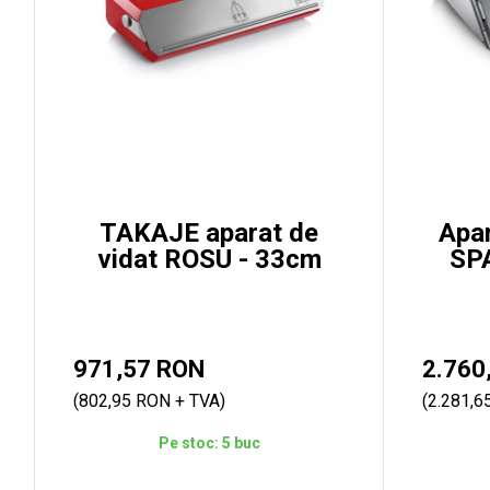
TAKAJE aparat de
Apar
vidat ROSU - 33cm
SPA
971,57 RON
2.760
(802,95 RON + TVA)
(2.281,6
Pe stoc: 5 buc