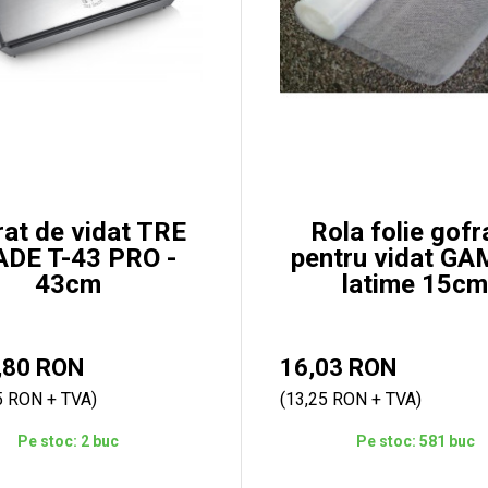
at de vidat TRE
Rola folie gofr
DE T-43 PRO -
pentru vidat G
43cm
latime 15cm
,80 RON
16,03 RON
5 RON + TVA)
(13,25 RON + TVA)
Pe stoc: 2 buc
Pe stoc: 581 buc