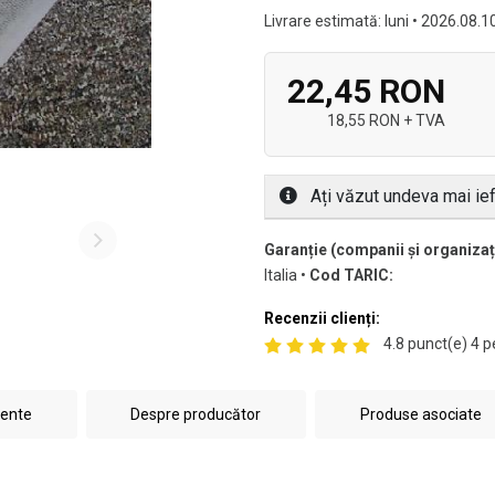
Livrare estimată: luni • 2026.08.1
22,45 RON
18,55 RON + TVA
Ați văzut undeva mai ief
Garanție (companii și organizați
Italia •
Cod TARIC:
Recenzii clienți:
4.8 punct(e) 4 p
rente
Despre producător
Produse asociate