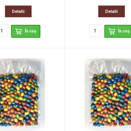
Detalii
Detalii
În coș
În coș