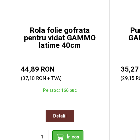
Rola folie gofrata
Pu
pentru vidat GAMMO
GA
latime 40cm
44,89 RON
35,27
(37,10 RON + TVA)
(29,15 R
Pe stoc: 166 buc
Detalii
În coș