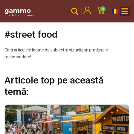
gammo
0
kitchen & more
#street food
Citiți articolele legate de subiect și vizualizați produsele
recomandate!
Articole top pe această
temă: