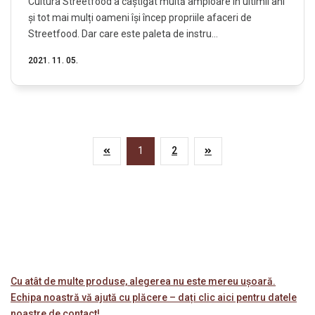
Cultura Streetfood a câștigat multă amploare în ultimii ani
și tot mai mulți oameni își încep propriile afaceri de
Streetfood. Dar care este paleta de instru...
2021. 11. 05.
1
2
Cu atât de multe produse, alegerea nu este mereu ușoară.
Echipa noastră vă ajută cu plăcere – dați clic aici pentru datele
noastre de contact!