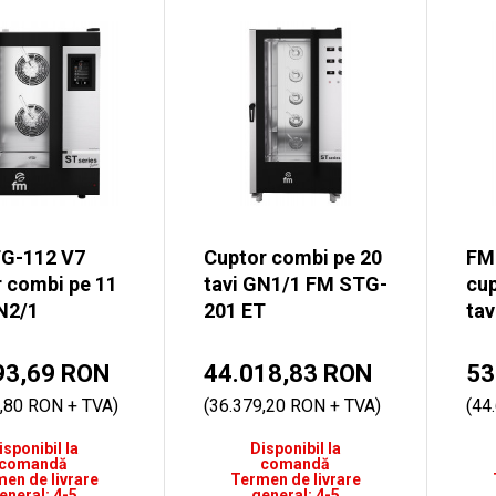
G-112 V7
Cuptor combi pe 20
FM
 combi pe 11
tavi GN1/1 FM STG-
cup
N2/1
201 ET
tav
93,69 RON
44.018,83 RON
53
,80 RON + TVA)
(36.379,20 RON + TVA)
(44
isponibil la
Disponibil la
comandă
comandă
en de livrare
Termen de livrare
eneral: 4-5
general: 4-5