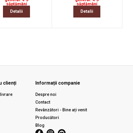
săptămâni
săptămâni
Detalii
Detalii
 clienți
Informații companie
livrare
Despre noi
Contact
Revânzători - Bine ați venit
Producători
Blog