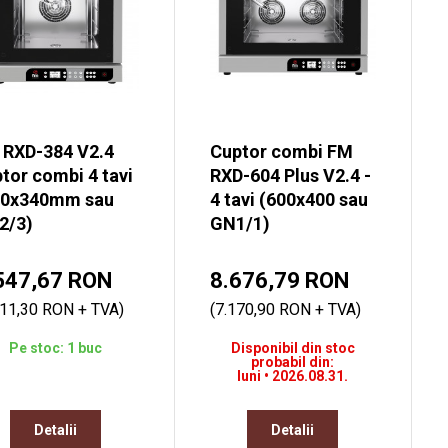
 RXD-384 V2.4
Cuptor combi FM
tor combi 4 tavi
RXD-604 Plus V2.4 -
30x340mm sau
4 tavi (600x400 sau
2/3)
GN1/1)
547,67 RON
8.676,79 RON
411,30 RON + TVA)
(7.170,90 RON + TVA)
Pe stoc: 1 buc
Disponibil din stoc
probabil din:
luni • 2026.08.31.
Detalii
Detalii