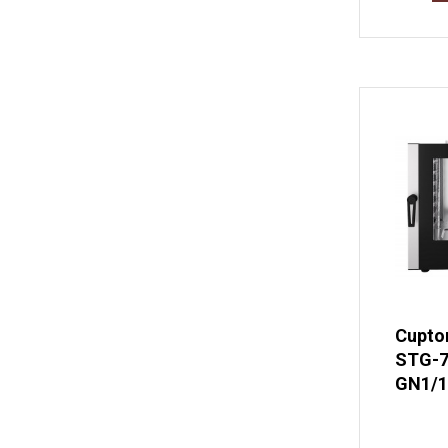
Cupto
STG-71
GN1/1