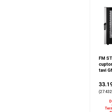
FM ST
cuptor
tavi G
33.1
(27.432
D
Term
g