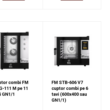
ptor combi FM
FM STB-606 V7
G-111 M pe 11
cuptor combi pe 6
i GN1/1
tavi (600x400 sau
GN1/1)