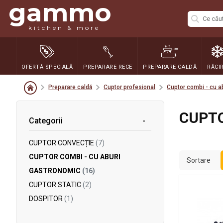
gammo
kitchen & more
OFERTĂ SPECIALĂ
PREPARARE RECE
PREPARARE CALDĂ
RĂCI
Preparare caldă
Cuptor profesional
Cuptor combi - cu a
CUPTO
Categorii
CUPTOR CONVECȚIE
(7)
CUPTOR COMBI - CU ABURI
Sortare
GASTRONOMIC
(16)
CUPTOR STATIC
(2)
DOSPITOR
(1)