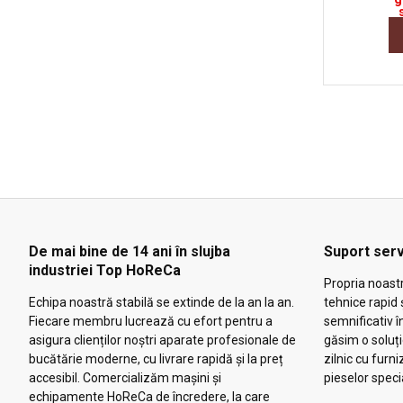
De mai bine de 14 ani în slujba
Suport serv
industriei Top HoReCa
Propria noast
Echipa noastră stabilă se extinde de la an la an.
tehnice rapid 
Fiecare membru lucrează cu efort pentru a
semnificativ î
asigura clienților noștri aparate profesionale de
găsim o soluț
bucătărie moderne, cu livrare rapidă și la preț
zilnic cu furni
accesibil. Comercializăm mașini și
pieselor speci
echipamente HoReCa de încredere, la care