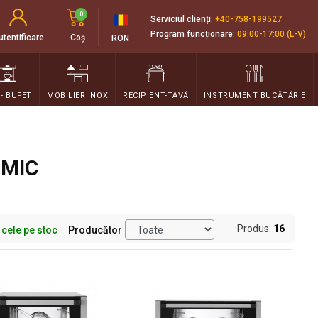
0
Serviciul clienți:
+40-758-199527
Program funcționare:
09:00-17:00 (L-V)
utentificare
Coș
RON
 - BUFET
MOBILIER INOX
RECIPIENT-TAVĂ
INSTRUMENT BUCĂTĂRIE
OMIC
Produs:
16
 cele pe stoc
Producător