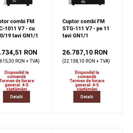
ptor combi FM
Cuptor combi FM
-1011 V7 - cu
STG-111 V7 - pe 11
0/19 tavi GN1/1
tavi GN1/1
.734,51 RON
26.787,10 RON
.615,30 RON + TVA)
(22.138,10 RON + TVA)
Disponibil la
Disponibil la
comandă
comandă
Termen de livrare
Termen de livrare
general: 4-5
general: 4-5
săptămâni
săptămâni
Detalii
Detalii