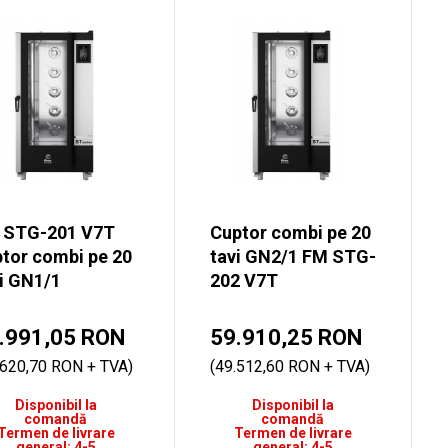
 STG-201 V7T
Cuptor combi pe 20
tor combi pe 20
tavi GN2/1 FM STG-
i GN1/1
202 V7T
.991,05 RON
59.910,25 RON
.620,70 RON + TVA)
(49.512,60 RON + TVA)
Disponibil la
Disponibil la
comandă
comandă
Termen de livrare
Termen de livrare
general: 4-5
general: 4-5