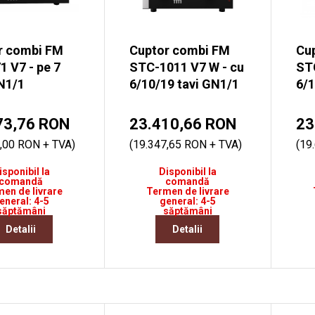
r combi FM
Cuptor combi FM
Cu
 V7 - pe 7
STC-1011 V7 W - cu
STC
N1/1
6/10/19 tavi GN1/1
6/1
73,76 RON
23.410,66 RON
23
,00 RON + TVA)
(19.347,65 RON + TVA)
(19
isponibil la
Disponibil la
comandă
comandă
en de livrare
Termen de livrare
eneral: 4-5
general: 4-5
săptămâni
săptămâni
Detalii
Detalii