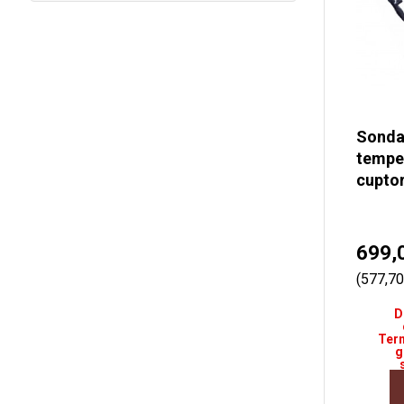
Sonda
tempe
cupto
699,
(577,7
D
Term
g