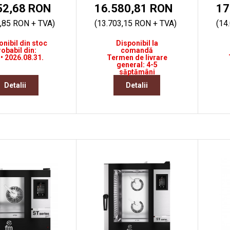
52,68 RON
16.580,81 RON
17
,85 RON + TVA)
(13.703,15 RON + TVA)
(14
onibil din stoc
Disponibil la
robabil din:
comandă
 • 2026.08.31.
Termen de livrare
general: 4-5
săptămâni
Detalii
Detalii