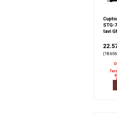
Cupto
STG-71
tavi G
22.5
(18.656
D
Term
g