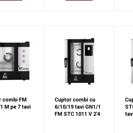
r combi FM
Cuptor combi cu
Cu
 M pe 7 tavi
6/10/19 tavi GN1/1
ST
FM STC 1011 V 2'4
tav