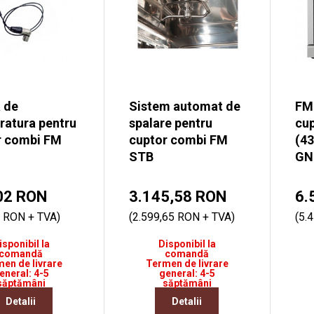
 de
Sistem automat de
FM
ratura pentru
spalare pentru
cup
r combi FM
cuptor combi FM
(4
STB
GN
02 RON
3.145,58 RON
6.
0 RON + TVA)
(2.599,65 RON + TVA)
(5.
isponibil la
Disponibil la
comandă
comandă
en de livrare
Termen de livrare
eneral: 4-5
general: 4-5
săptămâni
săptămâni
Detalii
Detalii