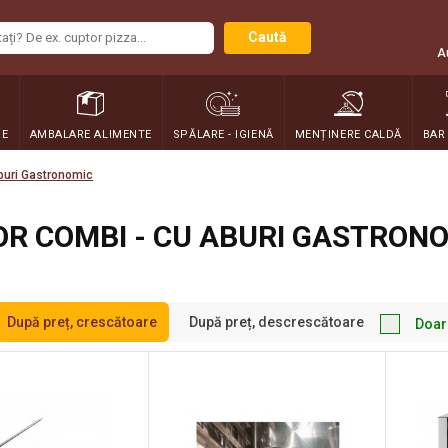
Caută
A
RE
AMBALARE ALIMENTE
SPĂLARE - IGIENĂ
MENȚINERE CALDĂ
BAR
buri Gastronomic
R COMBI - CU ABURI GASTRON
După preț, crescătoare
După preț, descrescătoare
Doar