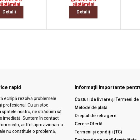
săptămâni
săptămâni
Detalii
Detalii
ice rapid
Informații importante pentru
ră echipă rezolvă problemele
Costuri de livrare și Termeni de 
și profesional. Cu un stoc
Metode de plată
n spatele nostru, ne străduim să
Dreptul de retragere
ie imediată. Suntem în contact
Cerere Ofertă
zorii noștri, astfel aprovizionarea
ale nu constituie o problemă.
Termeni și condiții (TC)
Declarație de confidențialitate