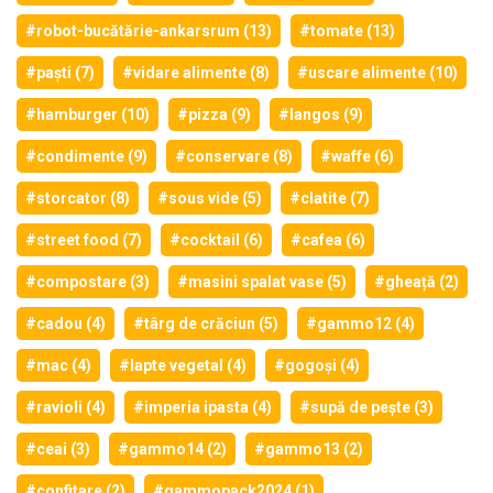
#robot-bucătărie-ankarsrum (13)
#tomate (13)
#paști (7)
#vidare alimente (8)
#uscare alimente (10)
#hamburger (10)
#pizza (9)
#langos (9)
#condimente (9)
#conservare (8)
#waffe (6)
#storcator (8)
#sous vide (5)
#clatite (7)
#street food (7)
#cocktail (6)
#cafea (6)
#compostare (3)
#masini spalat vase (5)
#gheață (2)
#cadou (4)
#târg de crăciun (5)
#gammo12 (4)
#mac (4)
#lapte vegetal (4)
#gogoși (4)
#ravioli (4)
#imperia ipasta (4)
#supă de pește (3)
#ceai (3)
#gammo14 (2)
#gammo13 (2)
#confitare (2)
#gammopack2024 (1)