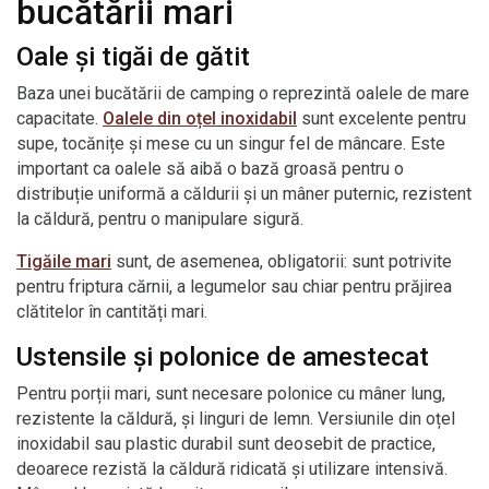
bucătării mari
Oale și tigăi de gătit
Baza unei bucătării de camping o reprezintă oalele de mare
capacitate.
Oalele din oțel inoxidabil
sunt excelente pentru
supe, tocănițe și mese cu un singur fel de mâncare. Este
important ca oalele să aibă o bază groasă pentru o
distribuție uniformă a căldurii și un mâner puternic, rezistent
la căldură, pentru o manipulare sigură.
Tigăile mari
sunt, de asemenea, obligatorii: sunt potrivite
pentru friptura cărnii, a legumelor sau chiar pentru prăjirea
clătitelor în cantități mari.
Ustensile și polonice de amestecat
Pentru porții mari, sunt necesare polonice cu mâner lung,
rezistente la căldură, și linguri de lemn. Versiunile din oțel
inoxidabil sau plastic durabil sunt deosebit de practice,
deoarece rezistă la căldură ridicată și utilizare intensivă.