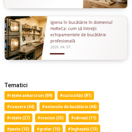
Igiena în bucătărie în domeniul
HoReCa: cum să întreții
echipamentele de bucătărie
profesională
2026. 04. 07.
Tematici
#rețete ankarsrum (89)
#curiozități (81)
#coacere (44)
#ustensile de bucătărie (44)
#rețete (27)
#craciun (25)
#cârnați (11)
#paste (15)
#gratar (15)
#înghețată (13)